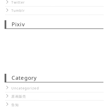
Twitter
Tumblr
Pixiv
Category
Uncategorized
原画販売
告知