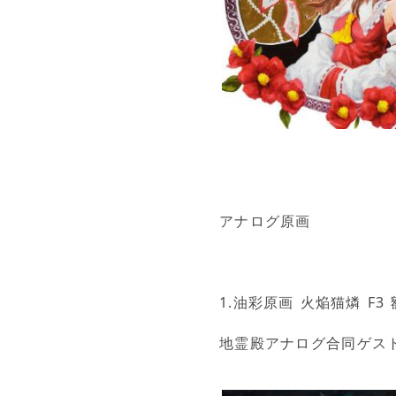
アナログ原画
1.油彩原画 火焔猫燐 F3 
地霊殿アナログ合同ゲス