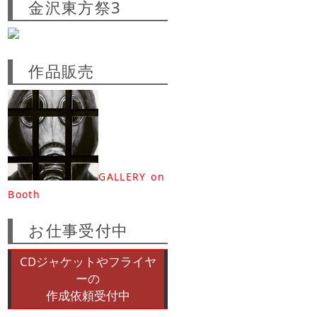
金沢東方祭3
作品販売
GALLERY on
Booth
お仕事受付中
CDジャケットやフライヤ
ーの
作成依頼受付中