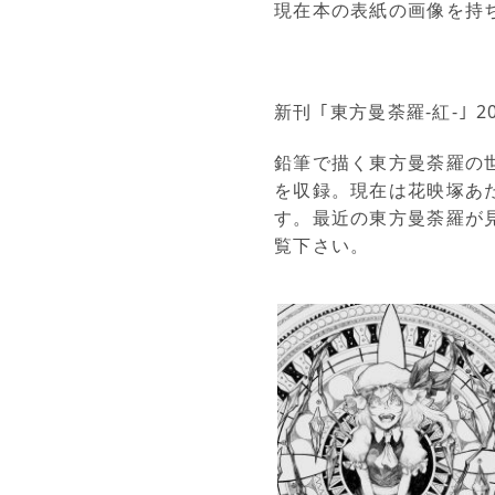
現在本の表紙の画像を持
新刊 ｢東方曼荼羅-紅-｣ 2
鉛筆で描く東方曼荼羅の
を収録。現在は花映塚あ
す。最近の東方曼荼羅が
覧下さい。