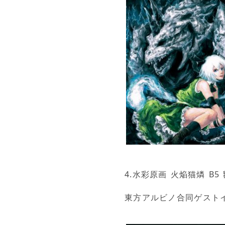
4.水彩原画 火焔猫燐 B5 
東方アルビノ合同ゲスト