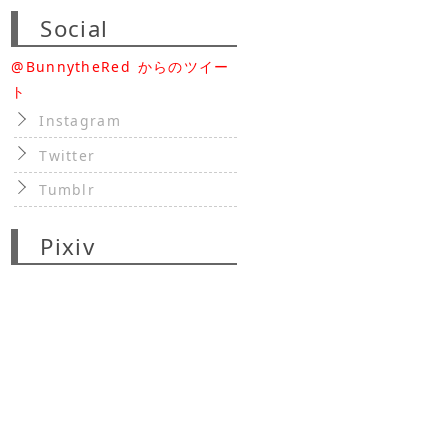
Social
@BunnytheRed からのツイー
ト
Instagram
Twitter
Tumblr
Pixiv