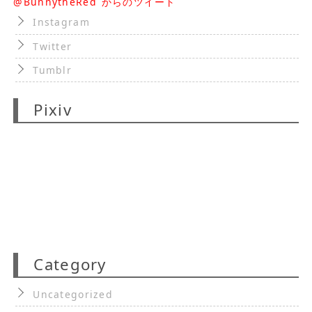
@BunnytheRed からのツイート
Instagram
Twitter
Tumblr
Pixiv
Category
Uncategorized