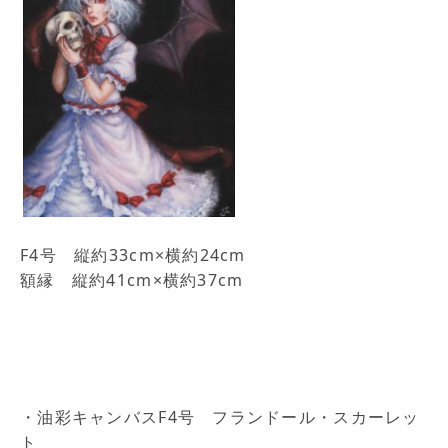
F4号 縦約33cm×横約24cm
額縁 縦約41cm×横約37cm
・油彩キャンバスF4号 フランドール・スカーレッ
ト