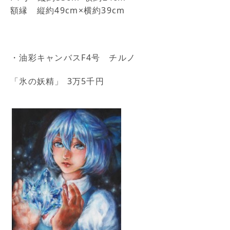
額縁 縦約49cm×横約39cm
・油彩キャンバスF4号 チルノ
「氷の妖精」 3万5千円