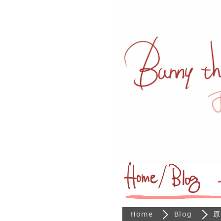
Home
Blog
原