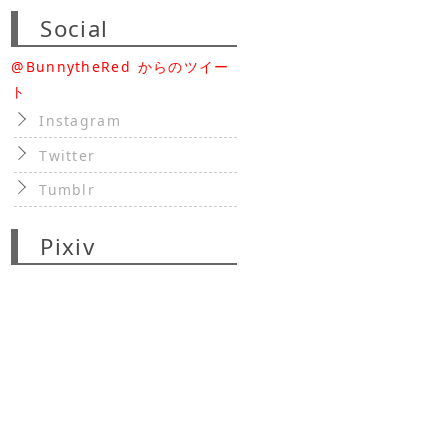
Social
@BunnytheRed からのツイー
ト
Instagram
Twitter
Tumblr
Pixiv