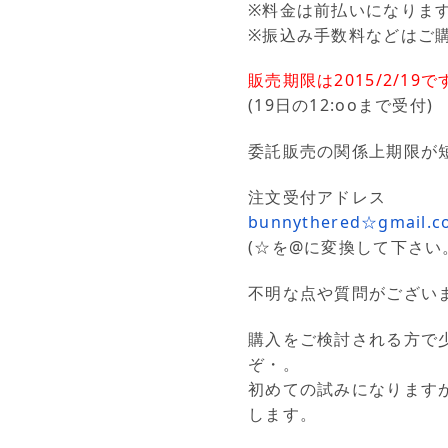
※料金は前払いになりま
※振込み手数料などはご
販売期限は2015/2/19で
(19日の12:ooまで受付)
委託販売の関係上期限が
注文受付アドレス
bunnythered☆gmail.c
(☆を@に変換して下さい
不明な点や質問がござい
購入をご検討される方で
ぞ・。
初めての試みになります
します。