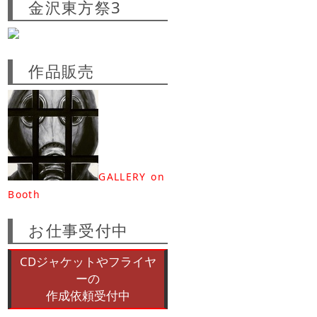
金沢東方祭3
作品販売
GALLERY on
Booth
お仕事受付中
CDジャケットやフライヤ
ーの
作成依頼受付中