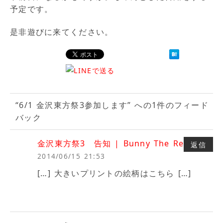
予定です。
是非遊びに来てください。
“6/1 金沢東方祭3参加します” への1件のフィード
バック
金沢東方祭3 告知 | Bunny The Red
より:
返信
2014/06/15 21:53
[…] 大きいプリントの絵柄はこちら […]