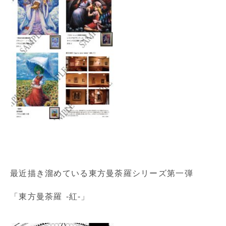
最近描き溜めている東方曼荼羅シリーズ第一弾
「東方曼荼羅 -紅-」