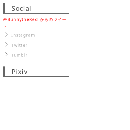
Social
@BunnytheRed からのツイー
ト
Instagram
Twitter
Tumblr
Pixiv