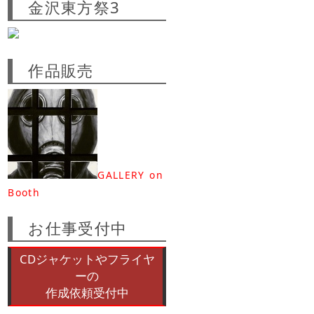
金沢東方祭3
作品販売
GALLERY on
Booth
お仕事受付中
CDジャケットやフライヤ
ーの
作成依頼受付中