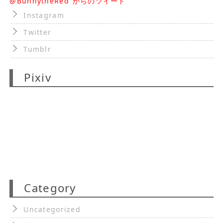
@BunnytheRed からのツイート
Instagram
Twitter
Tumblr
Pixiv
Category
Uncategorized